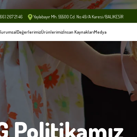
6) 267 21 46
Yaylabayır Mh. 55500 Cd. No:49/A Karesi/BALIKESİR
Kurumsal
Değerlerimiz
Ürünlerimiz
İnsan Kaynakları
Medya
G Politikamız