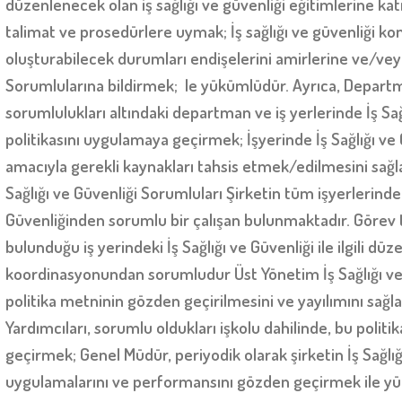
düzenlenecek olan iş sağlığı ve güvenliği eğitimlerine ka
talimat ve prosedürlere uymak; İş sağlığı ve güvenliği kon
oluşturabilecek durumları endişelerini amirlerine ve/veya
Sorumlularına bildirmek; le yükümlüdür. Ayrıca, Departm
sorumlulukları altındaki departman ve iş yerlerinde İş Sağ
politikasını uygulamaya geçirmek; İşyerinde İş Sağlığı ve
amacıyla gerekli kaynakları tahsis etmek/edilmesini sağl
Sağlığı ve Güvenliği Sorumluları Şirketin tüm işyerlerinde 
Güvenliğinden sorumlu bir çalışan bulunmaktadır. Görev 
bulunduğu iş yerindeki İş Sağlığı ve Güvenliği ile ilgili dü
koordinasyonundan sorumludur Üst Yönetim İş Sağlığı ve 
politika metninin gözden geçirilmesini ve yayılımını sağ
Yardımcıları, sorumlu oldukları işkolu dahilinde, bu poli
geçirmek; Genel Müdür, periyodik olarak şirketin İş Sağlığ
uygulamalarını ve performansını gözden geçirmek ile y