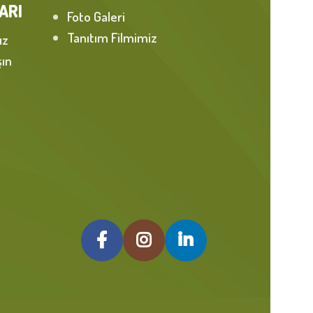
ARI
Foto Galeri
Tanıtım Filmimiz
ız
şın