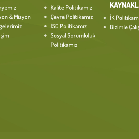
KAYNAKL
ayemiz
Kalite Politikamız
yon & Misyon
Çevre Politikamız
İK Politikam
gelerimiz
İSG Politikamız
Bizimle Çalı
tişim
Sosyal Sorumluluk
Politikamız