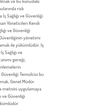
tılmak ve bu konudaki
ularında risk
 İş Sağlığı ve Güvenliği
an Yöneticileri Kendi
lığı ve Güvenliği
 Güvenliğinin yönetimi
amak ile yükümlüdür. İş
İş Sağlığı ve
tanımı gereği,
zenlemelerin
Güvenliği Temsilcisi bu
lamak, Genel Müdür
tika metnini uygulamaya
ı ve Güvenliği
ükümlüdür.