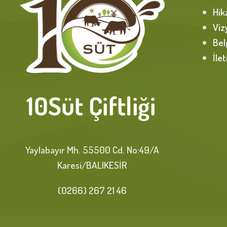
Hik
Viz
Bel
İle
Yaylabayır Mh. 55500 Cd. No:49/A
Karesi/BALIKESİR
(0266) 267 21 46