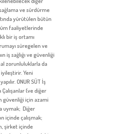
kilenebilecek diğer
esi sağlama ve sürdürme
ltında yürütülen bütün
tüm faaliyetlerinde
klı bir iş ortamı
korumayı süregelen ve
n iş sağlığı ve güvenliği
al zorunluluklarla da
yileştirir. Yeni
k yapılır. ONUR SÜT İş
 Çalışanlar (ve diğer
n güvenliği için azami
ara uymak; Diğer
on içinde çalışmak;
, şirket içinde