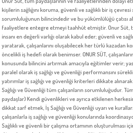
Onur Süt, tüm paydaşlarının ve faaliyetlerinden dolayı et
kişilerin sağlığını koruma, güvenli ve sağlıklı bir iş çevr
sorumluluğunun bilincindedir ve bu yükümlülüğü çatısı a
faaliyetlere entegre etmeyi taahhüt etmiştir. Onur Süt, 
insanı en değerli varlığı olarak kabul eder; güvenli ve sağlı
yaratarak, çalışanlarını oluşabilecek her türlü kazadan 
öncelikli iş hedefi olarak benimser. ONUR SÜT, çalışanlarını
konusunda bilincini artırmak amacıyla eğitimler verir; yas
paralel olarak iş sağlığı ve güvenliği performansını sürekli i
yatırımlar iş sağlığı ve güvenliği kriterleri dikkate alınara
Sağlığı ve Güvenliği tüm çalışanların sorumluluğudur. Tüm
paydaşlar) Kendi güvenlikleri ve ayrıca etkilenen herkesi
dikkat sarf etmek, İş Sağlığı ve Güvenliği uyarı ve kurall
çalışanlarla iş sağlığı ve güvenliği konularında koordinasy
Sağlıklı ve güvenli bir çalışma ortamının oluşturulması için