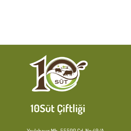
Yaylabayır Mh. 55500 Cd. No:49/A